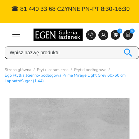
☎ 81 440 33 68 CZYNNE PN-PT 8:30-16:30
0
0

Strona główna
Płytki ceramiczne
Płytki podłogowe
Ego Płytka ścienno-podłogowa Prime Mirage Light Grey 60x60 cm
Lappato/Sugar (1,44)