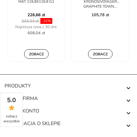
MAT 119,8X119,8 G1
KRONOS/VOYAGER
GRAPHITE TOWN...
226,66 zł
105,78 zł
333,33 zł
-32%
Najniższa cena z 30 dni:
608,04 zł
ZOBACZ
ZOBACZ
PRODUKTY

NASZA FIRMA
5.0

TWOJE KONTO

zobacz
wszystkie
INFORMACJA O SKLEPIE
