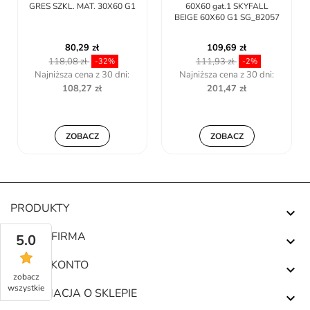
GRES SZKL. MAT. 30X60 G1
60X60 gat.1 SKYFALL
BEIGE 60X60 G1 SG_82057
80,29 zł
109,69 zł
118,08 zł
111,93 zł
-32%
-2%
Najniższa cena z 30 dni:
Najniższa cena z 30 dni:
108,27 zł
201,47 zł
ZOBACZ
ZOBACZ
PRODUKTY

NASZA FIRMA
5.0

TWOJE KONTO

zobacz
wszystkie
INFORMACJA O SKLEPIE
