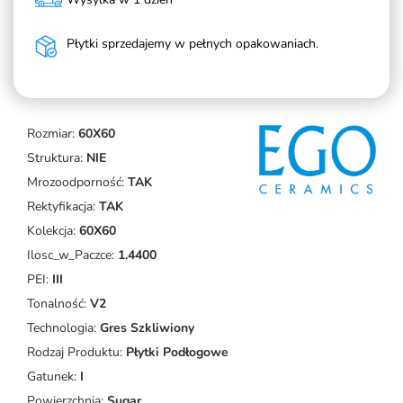
Płytki sprzedajemy w pełnych opakowaniach.
Rozmiar:
60X60
Struktura:
NIE
Mrozoodporność:
TAK
Rektyfikacja:
TAK
Kolekcja:
60X60
Ilosc_w_Paczce:
1.4400
PEI:
III
Tonalność:
V2
Technologia:
Gres Szkliwiony
Rodzaj Produktu:
Płytki Podłogowe
Gatunek:
I
Powierzchnia:
Sugar